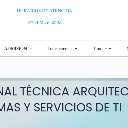
rreo electrónico:
Teléfono:
w.tecnoilave.edu.pe
084 552416
HORARIOS DE ATENCION
rección:
ARRETERA PANAMERICANA KM. 4.5 COMUNIDAD CHILLACC
2:30 PM - 6:30PM
ADMISIÓN
Transparencia
Tramite
NAL TÉCNICA ARQUITE
AS Y SERVICIOS DE TI