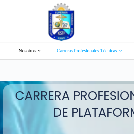
Co
ww
Di
C
Nosotros
Carreras Profesionales Técnicas
CARRERA PROFESIO
DE PLATAFORM